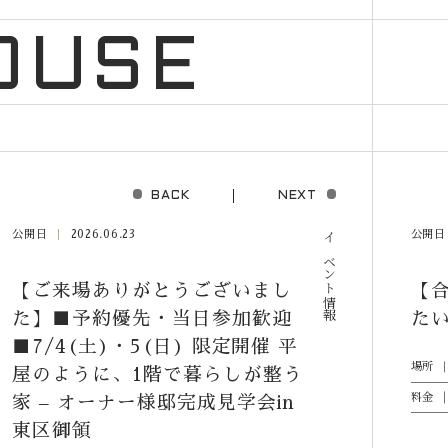
OUSE
BACK
NEXT
公開日
2026.06.23
公開日
イベント情報
【ご来場ありがとうございまし
【
た】■予約優先・当日参加歓迎
た
■7/4(土)・5(日) 限定開催 平
場所
屋のように、1階で暮らしが整う
料金
家 – オーナー様邸完成見学会in
東区御領