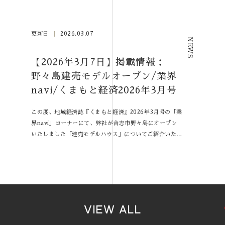
更新日
2026.03.07
NEWS
【2026年3月7日】掲載情報：
野々島建売モデルオープン/業界
navi/くまもと経済2026年3月号
この度、地域経済誌『くまもと経済』2026年3月号の「業
界navi」コーナーにて、弊社が合志市野々島にオープン
いたしました「建売モデルハウス」についてご紹介いただ
きました。 地元の経済動向を深く掘り下げる同誌に、弊
社の取り組みを丁寧に取り上げていただき、心より感謝申
し上げます。 記事の詳細につきましては、ぜひ誌面にて
ご覧ください。 『くまもと経済 2026年3月号』は、熊本
県内の各書店にて絶賛発売中です。 お手に取っていただ
ければ幸いです。 また、モデルハウスの見学予約も随時
VIEW ALL
受け付けております。誌面で興味を持ってくださった皆
様、ぜひ現地で実際の空間をご体感ください。