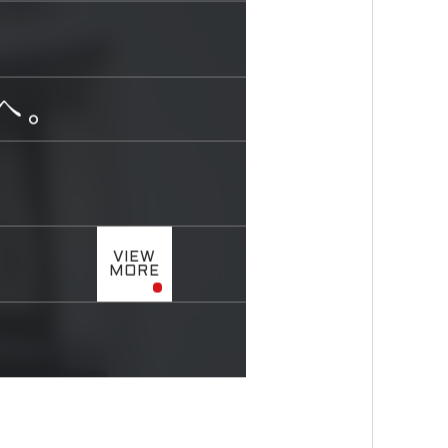
へ。
VIEW
MORE