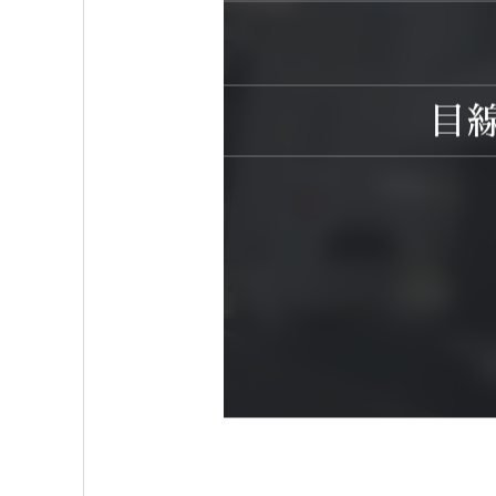
HOUSE」などとご検索ください！） プレスリリー
ス.20260414.【熊本市初】「寄附が、実家の安心にな
る」住宅リフォームをふるさと納税の返礼品にダウンロー
ド
https://prtimes.jp/main/html/rd/p/000000001.000
目
179926.html