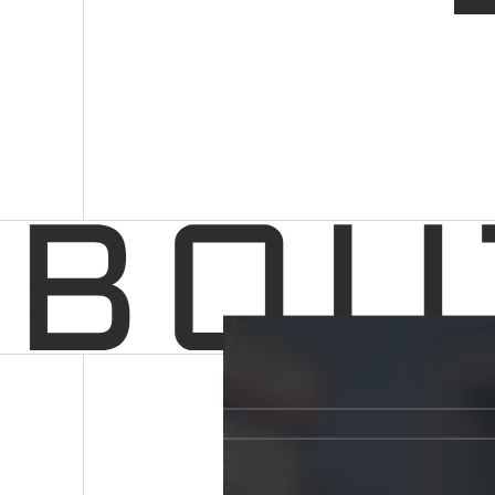
ポータルサイトよりご覧ください。 ふるさとチョイス
https://www.furusato-
tax.jp/product/detail/43100/6984334
https://www.furusato-
tax.jp/product/detail/43100/6984335 楽天ふるさと
納税 https://item.rakuten.co.jp/f431001-
kumamoto/343-1967 ふるなび
https://furunavi.jp/product_detail.aspx?
pid=1890797
https://furunavi.jp/product_detail.aspx?
pid=1890796 au PAY ふるさと納税
https://furusato.wowma.jp/products/detail.php?
product_id=2546459&product_div=bel
https://furusato.wowma.jp/products/detail.php?
product_id=2546460&product_div=bel さとふる
https://www.satofull.jp/products/detail.php?
product_id=1726142
https://www.satofull.jp/products/detail.php?
product_id=1726157 (ご紹介したのはほんの一部で
す。お使いのふるさと納税サイトで「熊本市 BEAR