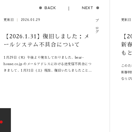
BACK
NEXT
更新日
2026.01.29
更新日
ブログ
【2026.1.31】復旧しました：メ
【2
ールシステム不具合について
新
もと
1月29日（木）午後より発生しておりました、bear-
house.co.jp のメールアドレスにおける送受信不具合につ
このた
きまして、1月31日（土）現在、復旧いたしましたことを
新春特
ご報告いたします。 本件は、社内システム切り替えに伴
ならび
うエラーが原因でした。期間中は、お客様ならびにお取引
た。 本特集は、各業界の第一線で取り組みを続ける方々
先様に多大なるご不便・ご迷惑をおかけしましたこと、心
に、熊
よりお詫び申し上げます。 現在は正常に送受信できる状
画です。 住宅業界では、弊社代表の山下
態となっておりますが、万が一メールが届かない・エラー
ーをい
メッセージが表示される等の不具合がございましたら、恐
りに求
れ入りますが下記までお電話にてご連絡ください。 代表
いなど
電話：096-277-6880 今後は再発防止に努めてまいりま
日々現
す。引き続き、BEAR HOUSEをよろしくお願いいたし
取り上