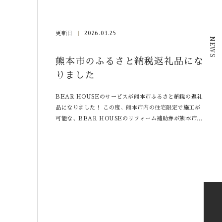
更新日
2026.03.25
NEWS
熊本市のふるさと納税返礼品にな
りました
BEAR HOUSEのサービスが熊本市ふるさと納税の返礼
品になりました！ この度、熊本市内の住宅限定で施工が
可能な、BEAR HOUSEのリフォーム補助券が熊本市ふ
るさと応援寄附金（ふるさと納税）のお礼の品として掲載
されました！ 熊本市内の方は熊本市にふるさと納税がで
きませんので、ご実家などが熊本市にあり、かつ、修繕改
修や間取りの変更など、現在のお宅でのお困りごとを解決
するためにご利用いただけるチケットです。それぞれ、１
０万円・３０万円の工賃に充当していただける補助券とな
っており、ふるさと熊本市への寄附に加え、想いの詰まっ
たふるさとご実家への心を込めた贈り物としてもお使いい
ただけたらと思っています。 詳しくは、各ふるさと納税