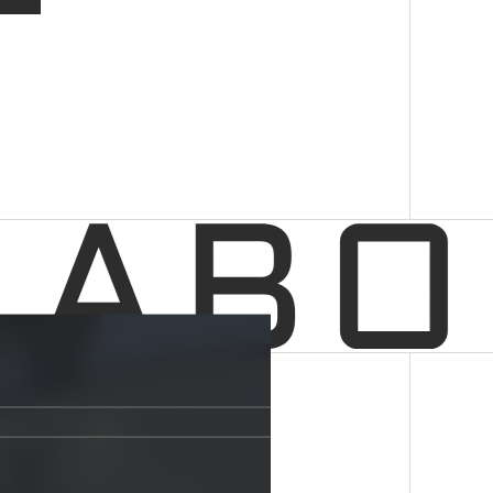
ます。 株式会社BEAR HOUSE
めまし
ま、関
と経済
す。機
い。