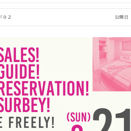
ド０２
公開日