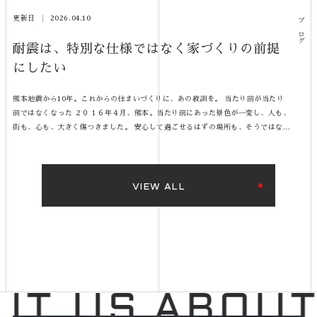
更新日
2026.04.10
ブログ
耐震は、特別な仕様ではなく家づくりの前提
にしたい
熊本地震から10年。これからの住まいづくりに、あの教訓を。 当たり前が当たり
前ではなくなった ２０１６年４月、熊本。当たり前にあった景色が一変し、人も、
街も、心も、大きく傷つきました。 安心して過ごせるはずの場所も、そうではなく
なるかもしれないという現実。 熊本地震は、住まいの意味を、深く問い直す出来事
だったと思います。 家づくりで、本当に大切にしたいこと。 外観のデザイン。暮
らしやすい間取り。心地よい空間。 どれも大切です。もちろん、私たちも妥協なく
向き合っています。自由設計だからこそ、ご家族ごとの暮らしに寄り添いながら、
VIEW ALL
ひとつひとつカタチにできるよう、丁寧な仕事を心がけております。 でも同じよう
に、その家が、もしもの時に家族を守れるかどうかも、大切な基準であってほし
い。 耐震は、住まいづくりの一番最初に考えるものであってほしいと思っていま
す。 耐震等級3とは 住宅性能表示制度における最高等級。建築基準法の1.5倍の地
震力に対して、倒壊・崩壊しない水準です。 有事の時でも休めない、消防署や警察
署などと同等レベルの耐震性能とされています。 熊本地震における調査では、耐震
等級3の住宅は、大きな損傷が見られず、全壊した木造住宅は見られなかったとい
う報告がされています。※国土交通省（平成29年3月調査報告） この結果は、耐震
を前提にすることの重要性を示しています。だから、私たちは標準にしました。