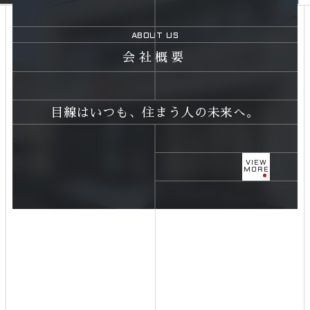
BEAR HOUSEでは、耐震等級3を“特別な仕様”ではなく、“家づくりの前
提”として標準化しています。 熊本で家をつくる会社として、あの時に感じた思い
ABOUT US
を忘れることなく。当たり前に備えておくべきものだと考えているからです。 熊本
で家づくりをする私たちの責任として。 BEAR HOUSEでは、住まいづくりだけ
会社概要
でなく、地域の皆さまと一緒に「防災」について考える取り組みも行っています。
昨年の夏休みには、防災見学会を開催し、ご家族で楽しみながら「備えること」を
学べる場をつくりました。 こうした活動は各種メディアにも取り上げていただき、
熊本で家づくりに関わる企業としての役割を、あらためて実感しています。
目線はいつも、住まう人の未来へ。
https://bear-house.co.jp/news/20250805kkt/ 強さも、暮らしやすさも。 耐
震だけを優先するのではなく、デザインや間取り、断熱性能も含めて、日々の暮ら
しが心地よくなる住まいを。 守る強さと、住む楽しさを、どちらも大切にしていま
す。 これからの家づくりに、どんな基準を持ちますか？ ぜひ、この機会に考えて
VIEW
MORE
みませんか？