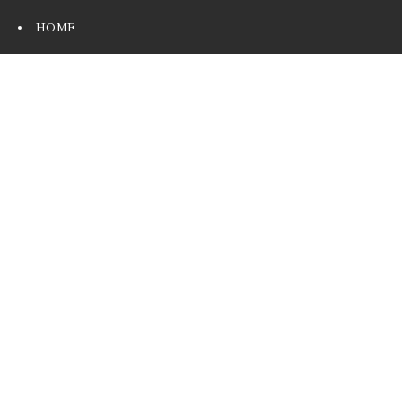
HOME
一級建築士が考える賢い住まいづくり
会社概要
スタッフ紹介
採用情報
見学／イベント予約
お問い合わせ/資料請求
建築実績
住宅
集合住宅
店舗・施設
お知らせ
ブログ